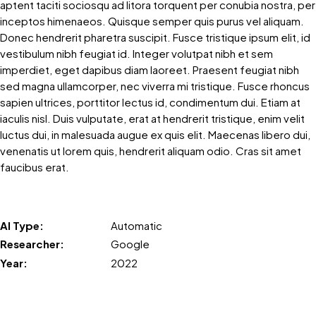
aptent taciti sociosqu ad litora torquent per conubia nostra, per
inceptos himenaeos. Quisque semper quis purus vel aliquam.
Donec hendrerit pharetra suscipit. Fusce tristique ipsum elit, id
vestibulum nibh feugiat id. Integer volutpat nibh et sem
imperdiet, eget dapibus diam laoreet. Praesent feugiat nibh
sed magna ullamcorper, nec viverra mi tristique. Fusce rhoncus
sapien ultrices, porttitor lectus id, condimentum dui. Etiam at
iaculis nisl. Duis vulputate, erat at hendrerit tristique, enim velit
luctus dui, in malesuada augue ex quis elit. Maecenas libero dui,
venenatis ut lorem quis, hendrerit aliquam odio. Cras sit amet
faucibus erat.
AI Type:
Automatic
Researcher:
Google
Year:
2022