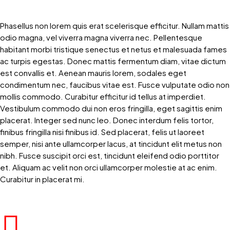
Phasellus non lorem quis erat scelerisque efficitur. Nullam mattis
odio magna, vel viverra magna viverra nec. Pellentesque
habitant morbi tristique senectus et netus et malesuada fames
ac turpis egestas. Donec mattis fermentum diam, vitae dictum
est convallis et. Aenean mauris lorem, sodales eget
condimentum nec, faucibus vitae est. Fusce vulputate odio non
mollis commodo. Curabitur efficitur id tellus at imperdiet.
Vestibulum commodo dui non eros fringilla, eget sagittis enim
placerat. Integer sed nunc leo. Donec interdum felis tortor,
finibus fringilla nisi finibus id. Sed placerat, felis ut laoreet
semper, nisi ante ullamcorper lacus, at tincidunt elit metus non
nibh. Fusce suscipit orci est, tincidunt eleifend odio porttitor
et. Aliquam ac velit non orci ullamcorper molestie at ac enim.
Curabitur in placerat mi.