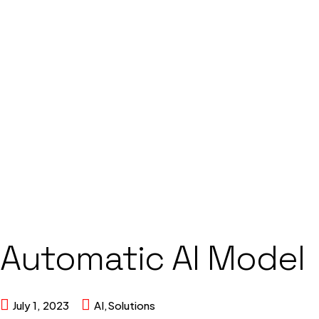
ABOUT
HOW IT WORKS
COHORT
FAQ
STARTUP NEWS
APPLY NOW
APPLY NOW
Automatic AI Model
July 1, 2023
AI
,
Solutions